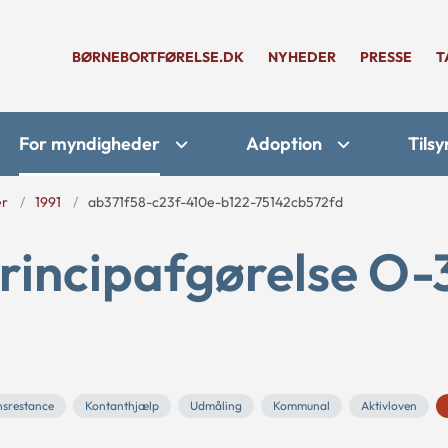
BØRNEBORTFØRELSE.DK
NYHEDER
PRESSE
T
For myndigheder
Adoption
Tilsy
er
1991
ab371f58-c23f-410e-b122-75142cb572fd
rincipafgørelse O-
nsrestance
Kontanthjælp
Udmåling
Kommunal
Aktivloven