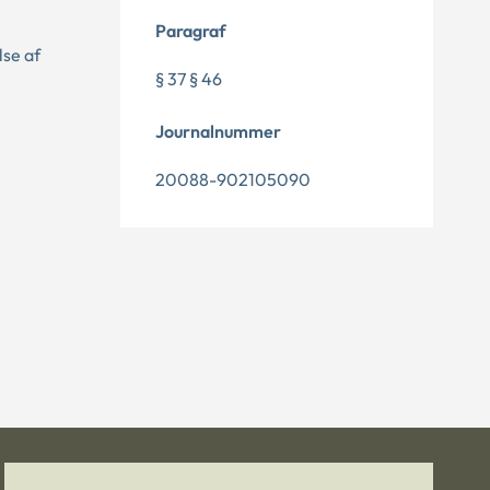
Paragraf
lse af
§ 37 § 46
Journalnummer
20088-902105090