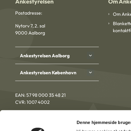
Ankestyrelsen
Om Anke
Postadresse:
Om Anke
Blankett
Nytorv 7, 2. sal
kontakt
9000 Aalborg
Ankestyrelsen Aalborg
Ankestyrelsen København
EAN: 57 98 000 35 48 21
CVR: 1007 4002
Denne hjemmeside bruger