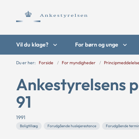
Vil du klage?
For børn og unge
Du er her:
Forside
For myndigheder
Principmeddelels
Ankestyrelsens p
91
1991
Boligtillæg
Forudgående huslejerestance
Forudgående termi