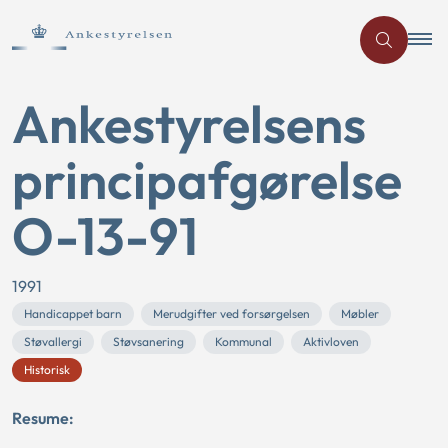
Ankestyrelsens
principafgørelse
O-13-91
1991
Handicappet barn
Merudgifter ved forsørgelsen
Møbler
Støvallergi
Støvsanering
Kommunal
Aktivloven
Historisk
Resume: