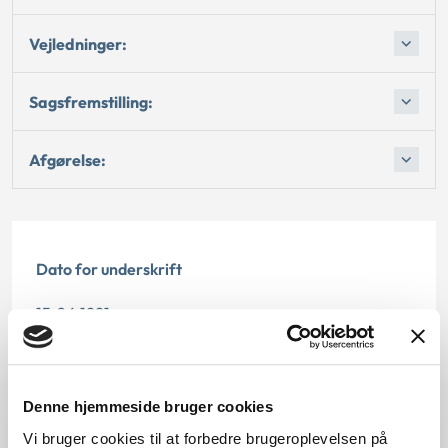
Vejledninger:
Sagsfremstilling:
Afgørelse:
Dato for underskrift
15.06.1991
Offentliggørelsesdato
12.07.2013
Denne hjemmeside bruger cookies
Vi bruger cookies til at forbedre brugeroplevelsen på
Paragraf