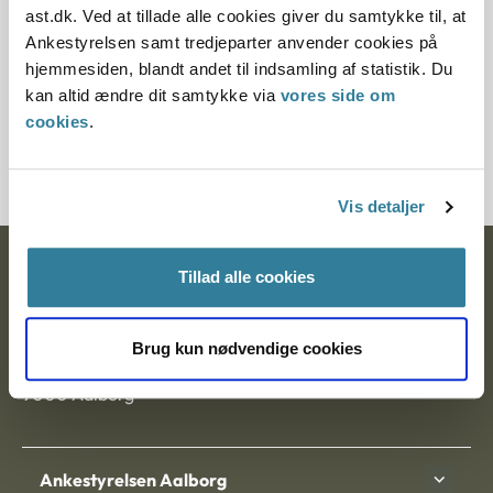
ast.dk. Ved at tillade alle cookies giver du samtykke til, at
Ankestyrelsen samt tredjeparter anvender cookies på
§ 48 § 48
hjemmesiden, blandt andet til indsamling af statistik. Du
kan altid ændre dit samtykke via
vores side om
Journalnummer
cookies
.
21040-90
Vis detaljer
Ankestyrelsen
Tillad alle cookies
Postadresse:
Brug kun nødvendige cookies
Nytorv 7, 2. sal
9000 Aalborg
Ankestyrelsen Aalborg