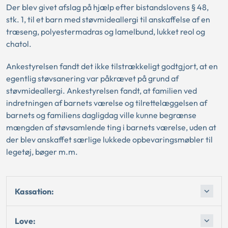
Der blev givet afslag på hjælp efter bistandslovens § 48,
stk. 1, til et barn med støvmideallergi til anskaffelse af en
træseng, polyestermadras og lamelbund, lukket reol og
chatol.
Ankestyrelsen fandt det ikke tilstrækkeligt godtgjort, at en
egentlig støvsanering var påkrævet på grund af
støvmideallergi. Ankestyrelsen fandt, at familien ved
indretningen af barnets værelse og tilrettelæggelsen af
barnets og familiens dagligdag ville kunne begrænse
mængden af støvsamlende ting i barnets værelse, uden at
der blev anskaffet særlige lukkede opbevaringsmøbler til
legetøj, bøger m.m.
Kassation:
Love: