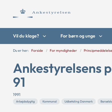
Vil du klage?
For børn og unge
Du er her:
Forside
For myndigheder
Principmeddelels
Ankestyrelsens p
91
1991
Arbejdsdygtig
Kommunal
Udbetaling Danmark
Barselsl