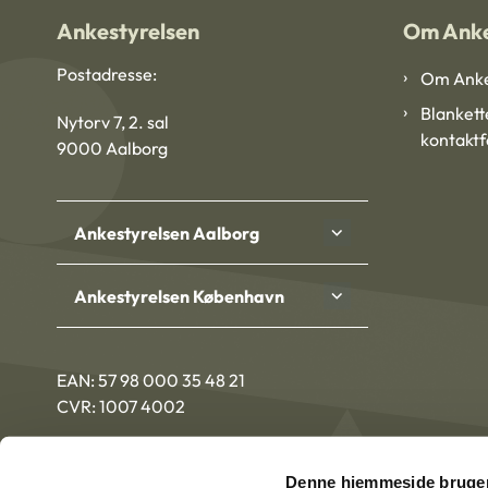
Ankestyrelsen
Om Anke
Postadresse:
Om Anke
Blankett
Nytorv 7, 2. sal
kontakt
9000 Aalborg
Ankestyrelsen Aalborg
Ankestyrelsen København
EAN: 57 98 000 35 48 21
CVR: 1007 4002
Denne hjemmeside bruger