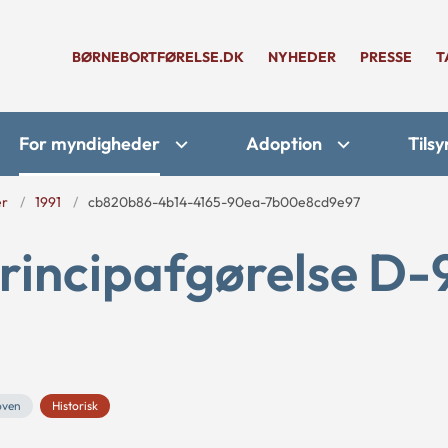
BØRNEBORTFØRELSE.DK
NYHEDER
PRESSE
T
For myndigheder
Adoption
Tilsy
er
1991
cb820b86-4b14-4165-90ea-7b00e8cd9e97
rincipafgørelse D-
oven
Historisk