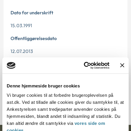
Dato for underskrift
15.03.1991
Offentliggørelsesdato
12.07.2013
Paragraf
§ 22 § 43
Denne hjemmeside bruger cookies
Journalnummer
Vi bruger cookies til at forbedre brugeroplevelsen på
ast.dk. Ved at tillade alle cookies giver du samtykke til, at
283-4290
Ankestyrelsen samt tredjeparter anvender cookies på
hjemmesiden, blandt andet til indsamling af statistik. Du
kan altid ændre dit samtykke via
vores side om
cookies
.