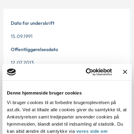
Dato for underskrift
15.09.1991
Offentliggørelsesdato
12.07.2013
Paragraf
§ 45 § 4 § 43 § 9 § 44
Denne hjemmeside bruger cookies
Vi bruger cookies til at forbedre brugeroplevelsen på
Journalnummer
ast.dk. Ved at tillade alle cookies giver du samtykke til, at
20162-91
Ankestyrelsen samt tredjeparter anvender cookies på
hjemmesiden, blandt andet til indsamling af statistik. Du
kan altid ændre dit samtykke via
vores side om