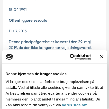
15.04.1991
Offentliggørelsesdato
11.07.2013
Denne principafgørelse er kasseret den 29. maj
2019, da den ikke længere har vejledningsværdi.
Paragraf
§ 112 § 68 § 46 § 11 § 68 § 17
Denne hjemmeside bruger cookies
Journalnummer
Vi bruger cookies til at forbedre brugeroplevelsen på
ast.dk. Ved at tillade alle cookies giver du samtykke til, at
20068-90
Ankestyrelsen samt tredjeparter anvender cookies på
hjemmesiden, blandt andet til indsamling af statistik. Du
kan altid ændre dit samtykke via
vores side om