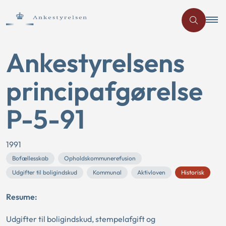
Ankestyrelsens
principafgørelse
P-5-91
1991
Bofællesskab
Opholdskommunerefusion
Udgifter til boligindskud
Kommunal
Aktivloven
Historisk
Resume:
Udgifter til boligindskud, stempelafgift og