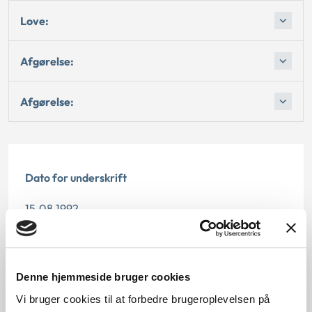
Love:
Afgørelse:
Afgørelse:
Dato for underskrift
15.08.1992
Offentliggørelsesdato
12.07.2013
Denne hjemmeside bruger cookies
Vi bruger cookies til at forbedre brugeroplevelsen på
Paragraf