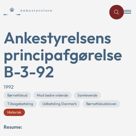
Ankestyrelsens
principafgørelse
B-3-92
1992
Børnetilskud
Mod bedre vidende
Samlevende
Tilbagebetaling
Udbetaling Danmark
Børnetilskudsloven
Historisk
Resume: