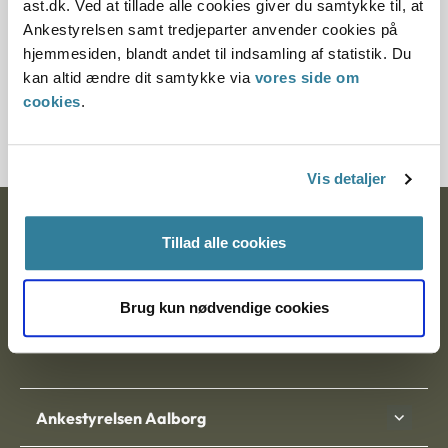
ast.dk. Ved at tillade alle cookies giver du samtykke til, at
§ 24
Ankestyrelsen samt tredjeparter anvender cookies på
hjemmesiden, blandt andet til indsamling af statistik. Du
Journalnummer
kan altid ændre dit samtykke via
vores side om
cookies
.
21132-9020185-91
Vis detaljer
Ankestyrelsen
Tillad alle cookies
Postadresse:
Brug kun nødvendige cookies
Nytorv 7, 2. sal
9000 Aalborg
Ankestyrelsen Aalborg