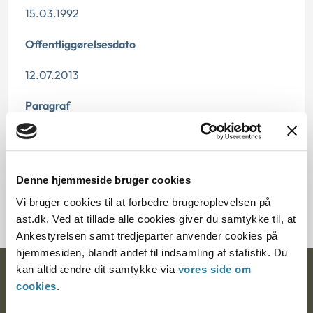
15.03.1992
Offentliggørelsesdato
12.07.2013
Paragraf
§ 66 § 33 § 11 § 10
Journalnummer
Denne hjemmeside bruger cookies
20925-90
Vi bruger cookies til at forbedre brugeroplevelsen på
ast.dk. Ved at tillade alle cookies giver du samtykke til, at
Ankestyrelsen samt tredjeparter anvender cookies på
hjemmesiden, blandt andet til indsamling af statistik. Du
kan altid ændre dit samtykke via
vores side om
Ankestyrelsen
cookies
.
Postadresse: