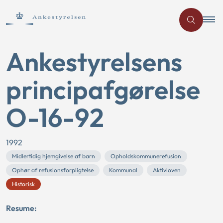
Ankestyrelsens
principafgørelse
O-16-92
1992
Midlertidig hjemgivelse af barn
Opholdskommunerefusion
Ophør af refusionsforpligtelse
Kommunal
Aktivloven
Historisk
Resume: