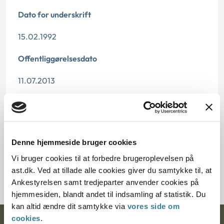
Dato for underskrift
15.02.1992
Offentliggørelsesdato
11.07.2013
Paragraf
§ 26 § 46 § 9 § 54
Denne hjemmeside bruger cookies
Journalnummer
Vi bruger cookies til at forbedre brugeroplevelsen på
277-14691
ast.dk. Ved at tillade alle cookies giver du samtykke til, at
Ankestyrelsen samt tredjeparter anvender cookies på
hjemmesiden, blandt andet til indsamling af statistik. Du
kan altid ændre dit samtykke via
vores side om
cookies
.