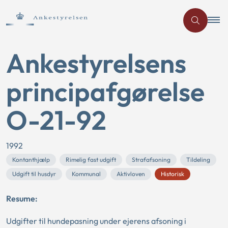
Ankestyrelsens
principafgørelse
O-21-92
1992
Kontanthjælp
Rimelig fast udgift
Strafafsoning
Tildeling
Udgift til husdyr
Kommunal
Aktivloven
Historisk
Resume:
Udgifter til hundepasning under ejerens afsoning i