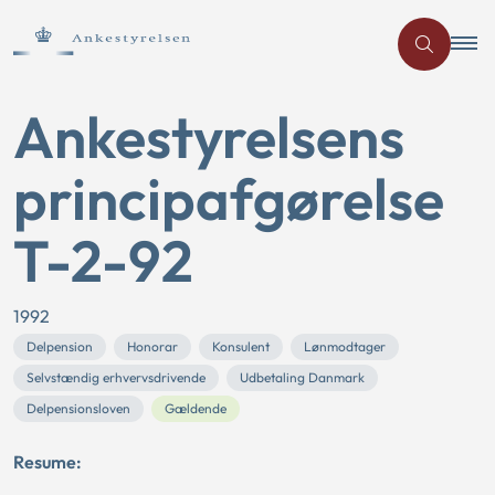
Ankestyrelsens
principafgørelse
T-2-92
1992
Delpension
Honorar
Konsulent
Lønmodtager
Selvstændig erhvervsdrivende
Udbetaling Danmark
Delpensionsloven
Gældende
Resume: