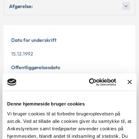
Afgørelse:
Dato for underskrift
15.12.1992
Offentliggørelsesdato
11.07.2013
Paragraf
Denne hjemmeside bruger cookies
§ 13 § 4 § 13b § 12 § 43 § 1
Vi bruger cookies til at forbedre brugeroplevelsen på
ast.dk. Ved at tillade alle cookies giver du samtykke til, at
Journalnummer
Ankestyrelsen samt tredjeparter anvender cookies på
20521-91
hjemmesiden, blandt andet til indsamling af statistik. Du