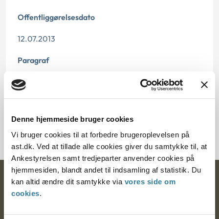
Offentliggørelsesdato
12.07.2013
Paragraf
§ 46
Journalnummer
Denne hjemmeside bruger cookies
21161-90
Vi bruger cookies til at forbedre brugeroplevelsen på
ast.dk. Ved at tillade alle cookies giver du samtykke til, at
Ankestyrelsen samt tredjeparter anvender cookies på
hjemmesiden, blandt andet til indsamling af statistik. Du
Ankestyrelsen
kan altid ændre dit samtykke via
vores side om
cookies
.
Postadresse: