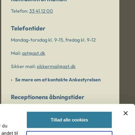
Telefon:
33 41 12 00
Telefontider
Mandag-torsdag kl. 9-15, fredag kl. 9-12
Mail:
ast@ast.dk
Sikker mail:
sikkermail@ast.dk
Se mere om at kontakte Ankestyrelsen
Receptionens åbningstider
Mandag-torsdag kl. 9-15, fredag kl. 9-13
Tillad alle cookies
r du
Er du bekymret for et barn/en ung?
andet til