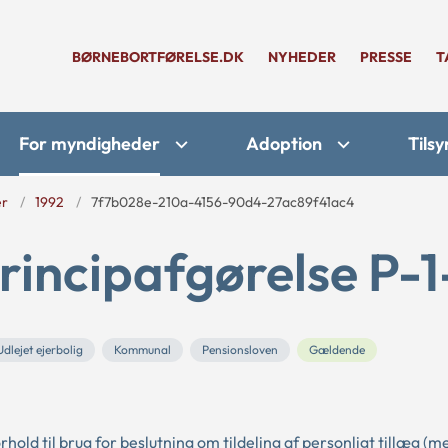
BØRNEBORTFØRELSE.DK
NYHEDER
PRESSE
T
For myndigheder
Adoption
Tilsy
er
1992
7f7b028e-210a-4156-90d4-27ac89f41ac4
rincipafgørelse P-
Udlejet ejerbolig
Kommunal
Pensionsloven
Gældende
ld til brug for beslutning om tildeling af personligt tillæg (m