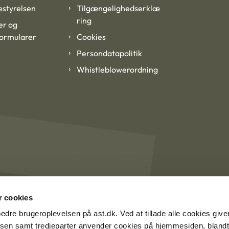
styrelsen
Tilgængelighedserklæ
ring
er og
formularer
Cookies
Persondatapolitik
Whistleblowerordning
 cookies
rbedre brugeroplevelsen på ast.dk. Ved at tillade alle cookies give
lsen samt tredjeparter anvender cookies på hjemmesiden, blandt 