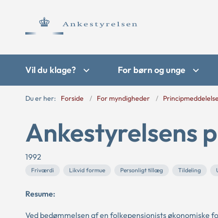
Vil du klage?
For børn og unge
Du er her:
Forside
For myndigheder
Principmeddelels
Ankestyrelsens p
1992
Friværdi
Likvid formue
Personligt tillæg
Tildeling
Resume:
Ved bedømmelsen af en folkepensionists økonomiske forho