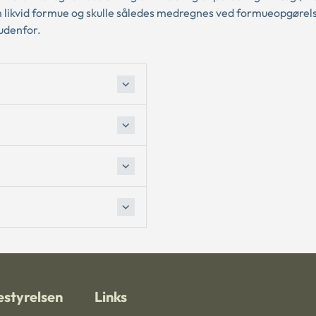
som likvid formue og skulle således medregnes ved formueopgørel
 udenfor.
styrelsen
Links