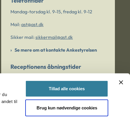
Telefontider
Mandag-torsdag kl. 9-15, fredag kl. 9-12
Mail:
ast@ast.dk
Sikker mail:
sikkermail@ast.dk
Se mere om at kontakte Ankestyrelsen
Receptionens åbningstider
Mandag-torsdag kl. 9-15, fredag kl. 9-13
Tillad alle cookies
r du
Er du bekymret for et barn/en ung?
andet til
Brug kun nødvendige cookies