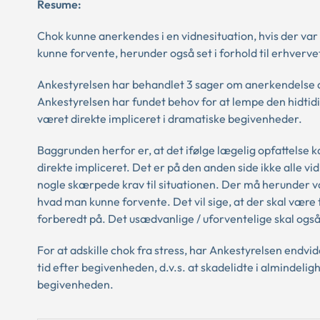
Resume:
Chok kunne anerkendes i en vidnesituation, hvis der var t
kunne forvente, herunder også set i forhold til erhverve
Ankestyrelsen har behandlet 3 sager om anerkendelse af 
Ankestyrelsen har fundet behov for at lempe den hidtid
været direkte impliceret i dramatiske begivenheder.
Baggrunden herfor er, at det ifølge lægelig opfattelse 
direkte impliceret. Det er på den anden side ikke alle vi
nogle skærpede krav til situationen. Der må herunder v
hvad man kunne forvente. Det vil sige, at der skal være
forberedt på. Det usædvanlige / uforventelige skal også 
For at adskille chok fra stress, har Ankestyrelsen endvid
tid efter begivenheden, d.v.s. at skadelidte i almindeli
begivenheden.