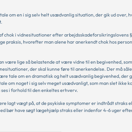
ale om en i sig selv helt usædvanlig situation, der gik ud over,
t.
chok i vidnesituationer efter arbejdsskadeforsikringslovens § 9
ige praksis, hvorefter man alene har anerkendt chok hos person
kan være lige så belastende at være vidne til en begivenhed, so
dnesituationer, der skal kunne føre til anerkendelse. Der må såle
ære tale om en dramatisk og helt usædvanlig begivenhed, der g
 tale om noget i sig selv meget usædvanligt, som man slet ikke 
ses i forhold til den enkeltes erhverv.
ere lagt vægt på, at de psykiske symptomer er indtrådt straks el
ghed bør have søgt lægehjælp straks eller indenfor 4-6 uger efte