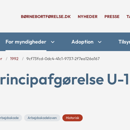
BØRNEBORTFØRELSE.DK
NYHEDER
PRESSE
T
For myndigheder
Adoption
Tilsy
er
1992
9cf73fcd-0dc4-41c1-9737-2f7ea126a167
rincipafgørelse U-1
rbejdsskade
Arbejdsskadeloven
Historisk