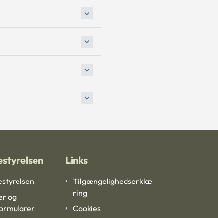
styrelsen
Links
styrelsen
Tilgængelighedserklæ
ring
er og
formularer
Cookies