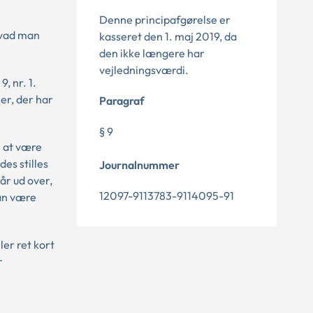
Denne principafgørelse er
 hvad man
kasseret den 1. maj 2019, da
den ikke længere har
vejledningsværdi.
, nr. 1.
er, der har
Paragraf
§ 9
m at være
des stilles
Journalnummer
år ud over,
12097-9113783-9114095-91
kan være
ler ret kort
r