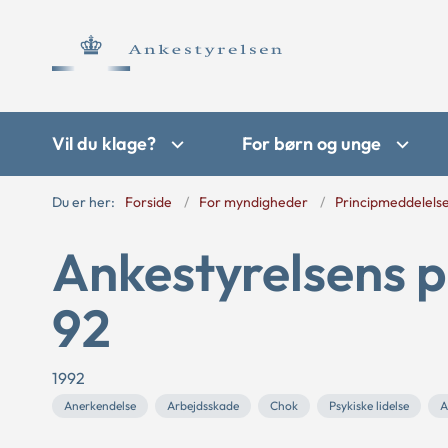
Vil du klage?
For børn og unge
Du er her:
Forside
For myndigheder
Principmeddelels
Ankestyrelsens p
92
1992
Anerkendelse
Arbejdsskade
Chok
Psykiske lidelse
A