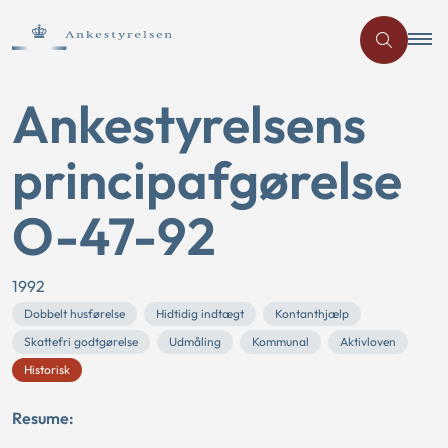
Ankestyrelsens
principafgørelse
O-47-92
1992
Dobbelt husførelse
Hidtidig indtægt
Kontanthjælp
Skattefri godtgørelse
Udmåling
Kommunal
Aktivloven
Historisk
Resume: