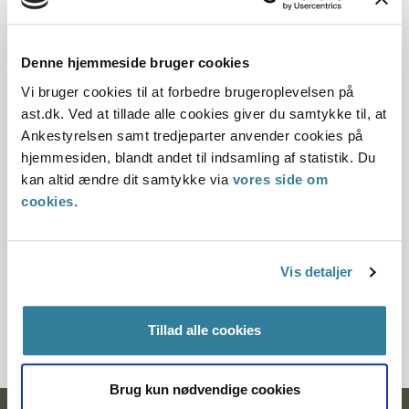
Dato for underskrift
Denne hjemmeside bruger cookies
15.05.1992
Vi bruger cookies til at forbedre brugeroplevelsen på
ast.dk. Ved at tillade alle cookies giver du samtykke til, at
Offentliggørelsesdato
Ankestyrelsen samt tredjeparter anvender cookies på
hjemmesiden, blandt andet til indsamling af statistik. Du
12.07.2013
kan altid ændre dit samtykke via
vores side om
Paragraf
cookies
.
§ 45 § 43 § 44
Vis detaljer
Journalnummer
20759-9121198-9120125-92
Tillad alle cookies
Brug kun nødvendige cookies