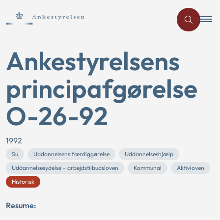
Ankestyrelsens
principafgørelse
O-26-92
1992
Su
Uddannelsens færdiggørelse
Uddannelseshjælp
Uddannelsesydelse - arbejdstilbudsloven
Kommunal
Aktivloven
Historisk
Resume: