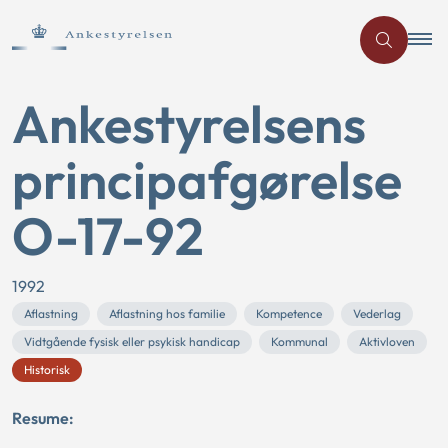
Ankestyrelsens
principafgørelse
O-17-92
1992
Aflastning
Aflastning hos familie
Kompetence
Vederlag
Vidtgående fysisk eller psykisk handicap
Kommunal
Aktivloven
Historisk
Resume: