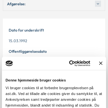
Afgørelse:
Dato for underskrift
15.03.1992
Offentliggørelsesdato
12.07.2013
Paragraf
Denne hjemmeside bruger cookies
§ 68 § 15 § 58
Vi bruger cookies til at forbedre brugeroplevelsen på
Journalnummer
ast.dk. Ved at tillade alle cookies giver du samtykke til, at
Ankestyrelsen samt tredjeparter anvender cookies på
20380-91
hjemmesiden, blandt andet til indsamling af statistik. Du