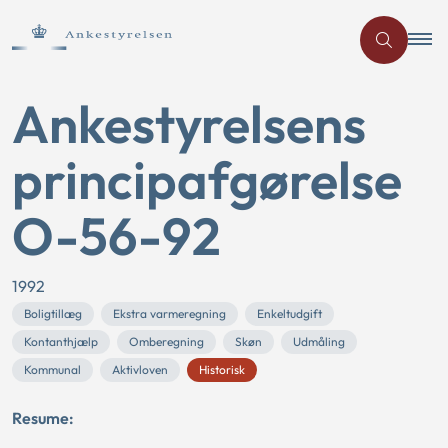
Ankestyrelsens
principafgørelse
O-56-92
1992
Boligtillæg
Ekstra varmeregning
Enkeltudgift
Kontanthjælp
Omberegning
Skøn
Udmåling
Kommunal
Aktivloven
Historisk
Resume: