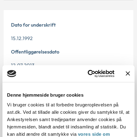
Dato for underskrift
15.12.1992
Offentliggørelsesdato
12.07.2013
Paragraf
§ 37 § 46
Denne hjemmeside bruger cookies
Vi bruger cookies til at forbedre brugeroplevelsen på
Journalnummer
ast.dk. Ved at tillade alle cookies giver du samtykke til, at
21256-91
Ankestyrelsen samt tredjeparter anvender cookies på
hjemmesiden, blandt andet til indsamling af statistik. Du
kan altid ændre dit samtykke via
vores side om