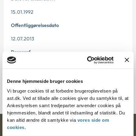
15.01.1992
Offentliggørelsesdato
12.07.2013
Paragraf
§ 18 § 21
Journalnummer
Denne hjemmeside bruger cookies
Vi bruger cookies til at forbedre brugeroplevelsen på
20483-91
ast.dk. Ved at tillade alle cookies giver du samtykke til, at
Ankestyrelsen samt tredjeparter anvender cookies på
hjemmesiden, blandt andet til indsamling af statistik. Du
kan altid ændre dit samtykke via
vores side om
Ankestyrelsen
cookies
.