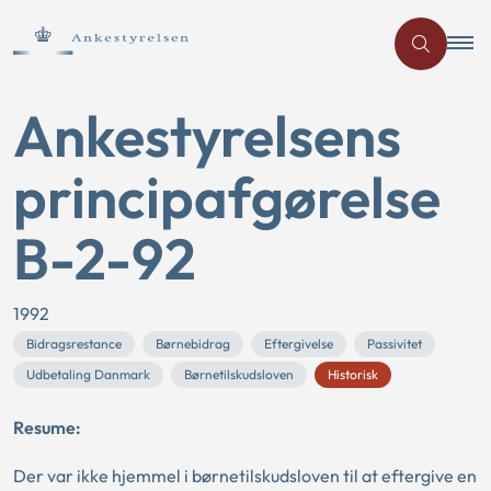
Ankestyrelsens
principafgørelse
B-2-92
1992
Bidragsrestance
Børnebidrag
Eftergivelse
Passivitet
Udbetaling Danmark
Børnetilskudsloven
Historisk
Resume:
Der var ikke hjemmel i børnetilskudsloven til at eftergive en