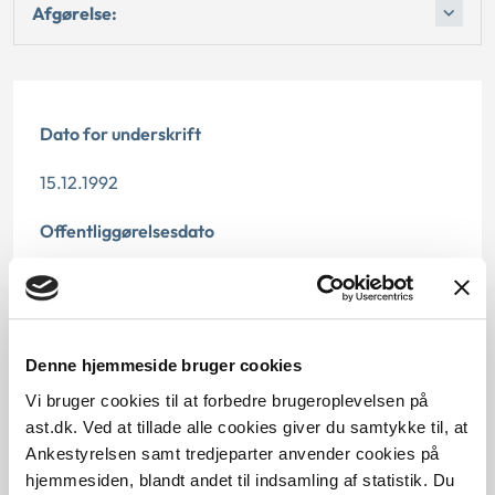
Afgørelse:
Dato for underskrift
15.12.1992
Offentliggørelsesdato
12.07.2013
Paragraf
Denne hjemmeside bruger cookies
§ 58
Vi bruger cookies til at forbedre brugeroplevelsen på
Journalnummer
ast.dk. Ved at tillade alle cookies giver du samtykke til, at
Ankestyrelsen samt tredjeparter anvender cookies på
20402-91
hjemmesiden, blandt andet til indsamling af statistik. Du