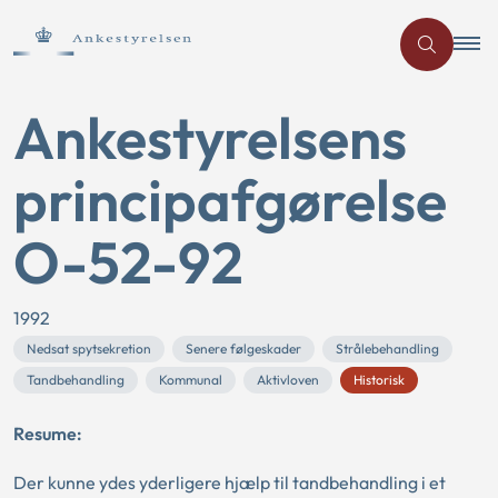
Ankestyrelsens
principafgørelse
O-52-92
1992
Nedsat spytsekretion
Senere følgeskader
Strålebehandling
Tandbehandling
Kommunal
Aktivloven
Historisk
Resume:
Der kunne ydes yderligere hjælp til tandbehandling i et