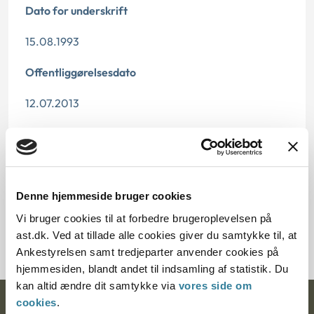
Dato for underskrift
15.08.1993
Offentliggørelsesdato
12.07.2013
Paragraf
§ 47 § 11 § 10
Denne hjemmeside bruger cookies
Journalnummer
Vi bruger cookies til at forbedre brugeroplevelsen på
20540-93
ast.dk. Ved at tillade alle cookies giver du samtykke til, at
Ankestyrelsen samt tredjeparter anvender cookies på
hjemmesiden, blandt andet til indsamling af statistik. Du
kan altid ændre dit samtykke via
vores side om
cookies
.
Ankestyrelsen