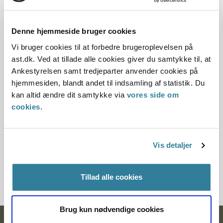
Dato for underskrift
Denne hjemmeside bruger cookies
15.04.1993
Vi bruger cookies til at forbedre brugeroplevelsen på
Offentliggørelsesdato
ast.dk. Ved at tillade alle cookies giver du samtykke til, at
Ankestyrelsen samt tredjeparter anvender cookies på
12.07.2013
hjemmesiden, blandt andet til indsamling af statistik. Du
kan altid ændre dit samtykke via
vores side om
Paragraf
cookies
.
§ 37
Vis detaljer
Journalnummer
20977-91
Tillad alle cookies
Brug kun nødvendige cookies