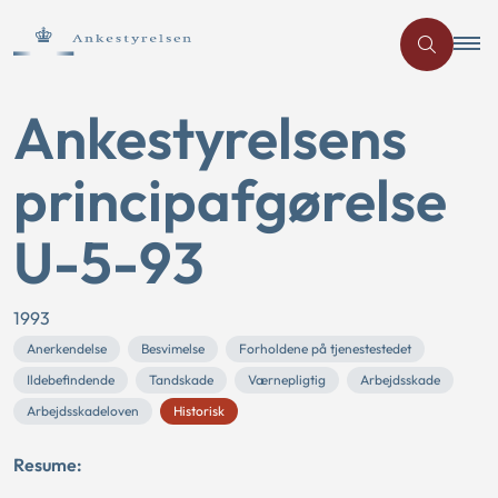
Ankestyrelsens
principafgørelse
U-5-93
1993
Anerkendelse
Besvimelse
Forholdene på tjenestestedet
Ildebefindende
Tandskade
Værnepligtig
Arbejdsskade
Arbejdsskadeloven
Historisk
Resume: