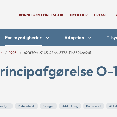
BØRNEBORTFØRELSE.DK
NYHEDER
PRESSE
T
For myndigheder
Adoption
Tilsy
er
1993
470f7fce-9143-42b6-8736-11b85946e241
rincipafgørelse O-
rudgift
Pudebetræk
Slanger
Udskiftning
Kommunal
Aktiv