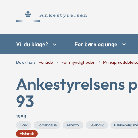
Vil du klage?
For børn og unge
Du er her:
Forside
For myndigheder
Principmeddelels
Ankestyrelsens p
93
1993
Dæk
Forsørgelse
Kørestol
Lejebolig
Nødvendig me
Historisk