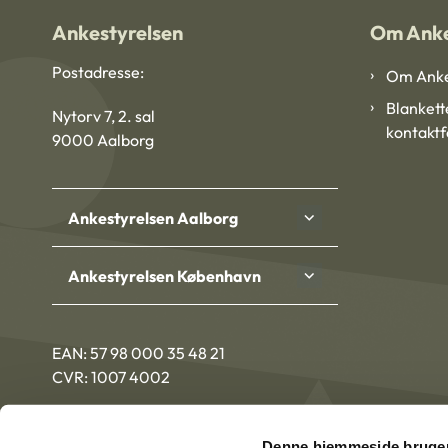
Ankestyrelsen
Om Anke
Postadresse:
Om Anke
Blankett
Nytorv 7, 2. sal
kontakt
9000 Aalborg
Ankestyrelsen Aalborg
Ankestyrelsen København
EAN: 57 98 000 35 48 21
CVR: 1007 4002
Denne hjemmeside bruger