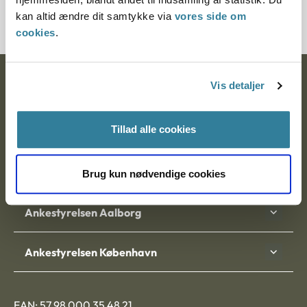
272567-92
kan altid ændre dit samtykke via
vores side om
cookies
.
Ankestyrelsen
Vis detaljer
Postadresse:
Tillad alle cookies
Nytorv 7, 2. sal
9000 Aalborg
Brug kun nødvendige cookies
Ankestyrelsen Aalborg
Ankestyrelsen København
EAN: 57 98 000 35 48 21