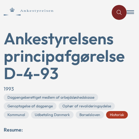
Ankestyrelsens
principafgørelse
D-4-93
1993
Dagpengeberettiget medlem af arbejdsløshedskasse
Genoptagelse af dagpenge
Ophør af revalideringsydelse
Kommunal
Udbetaling Danmark
Barselsloven
Historisk
Resume: