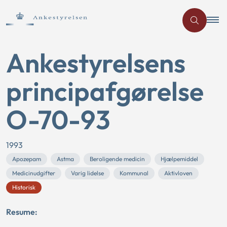
Ankestyrelsens
principafgørelse
O-70-93
1993
Apozepam
Astma
Beroligende medicin
Hjælpemiddel
Medicinudgifter
Varig lidelse
Kommunal
Aktivloven
Historisk
Resume: