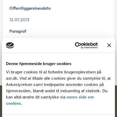
Offentliggørelsesdato
12.07.2013
Paragraf
§ 43
Journalnummer
Denne hjemmeside bruger cookies
21228-92
Vi bruger cookies til at forbedre brugeroplevelsen på
ast.dk. Ved at tillade alle cookies giver du samtykke til, at
Ankestyrelsen samt tredjeparter anvender cookies på
hjemmesiden, blandt andet til indsamling af statistik. Du
Ankestyrelsen
kan altid ændre dit samtykke via
vores side om
cookies
.
Postadresse: