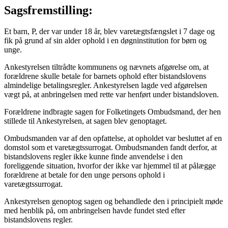
Sagsfremstilling:
Et barn, P, der var under 18 år, blev varetægtsfængslet i 7 dage og
fik på grund af sin alder ophold i en døgninstitution for børn og
unge.
Ankestyrelsen tiltrådte kommunens og nævnets afgørelse om, at
forældrene skulle betale for barnets ophold efter bistandslovens
almindelige betalingsregler. Ankestyrelsen lagde ved afgørelsen
vægt på, at anbringelsen med rette var henført under bistandsloven.
Forældrene indbragte sagen for Folketingets Ombudsmand, der hen
stillede til Ankestyrelsen, at sagen blev genoptaget.
Ombudsmanden var af den opfattelse, at opholdet var besluttet af en
domstol som et varetægtssurrogat. Ombudsmanden fandt derfor, at
bistandslovens regler ikke kunne finde anvendelse i den
foreliggende situation, hvorfor der ikke var hjemmel til at pålægge
forældrene at betale for den unge persons ophold i
varetægtssurrogat.
Ankestyrelsen genoptog sagen og behandlede den i principielt møde
med henblik på, om anbringelsen havde fundet sted efter
bistandslovens regler.