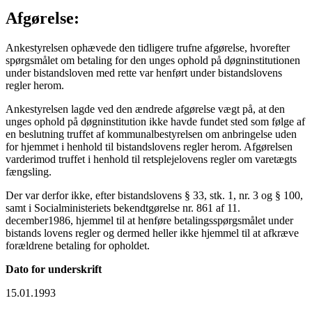
Afgørelse:
Ankestyrelsen ophævede den tidligere trufne afgørelse, hvorefter
spørgsmålet om betaling for den unges ophold på døgninstitutionen
under bistandsloven med rette var henført under bistandslovens
regler herom.
Ankestyrelsen lagde ved den ændrede afgørelse vægt på, at den
unges ophold på døgninstitution ikke havde fundet sted som følge af
en beslutning truffet af kommunalbestyrelsen om anbringelse uden
for hjemmet i henhold til bistandslovens regler herom. Afgørelsen
varderimod truffet i henhold til retsplejelovens regler om varetægts
fængsling.
Der var derfor ikke, efter bistandslovens § 33, stk. 1, nr. 3 og § 100,
samt i Socialministeriets bekendtgørelse nr. 861 af 11.
december1986, hjemmel til at henføre betalingsspørgsmålet under
bistands lovens regler og dermed heller ikke hjemmel til at afkræve
forældrene betaling for opholdet.
Dato for underskrift
15.01.1993