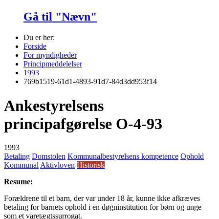
Gå til "Nævn"
Du er her:
Forside
For myndigheder
Principmeddelelser
1993
769b1519-61d1-4893-91d7-84d3dd953f14
Ankestyrelsens
principafgørelse O-4-93
1993
Betaling
Domstolen
Kommunalbestyrelsens kompetence
Ophold
Kommunal
Aktivloven
Historisk
Resume:
Forældrene til et barn, der var under 18 år, kunne ikke afkræves
betaling for barnets ophold i en døgninstitution for børn og unge
som et varetægtssurrogat.