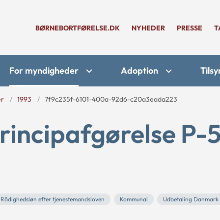
BØRNEBORTFØRELSE.DK
NYHEDER
PRESSE
T
For myndigheder
Adoption
Tilsy
er
1993
7f9c235f-6101-400a-92d6-c20a3eada223
rincipafgørelse P-
Rådighedsløn efter tjenestemandsloven
Kommunal
Udbetaling Danmark