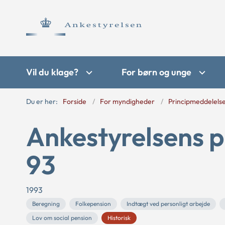
Vil du klage?
For børn og unge
Du er her:
Forside
For myndigheder
Principmeddelels
Ankestyrelsens p
93
1993
Beregning
Folkepension
Indtægt ved personligt arbejde
Lov om social pension
Historisk