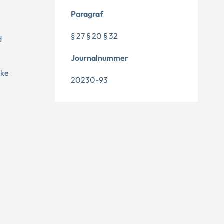
Paragraf
§ 27 § 20 § 32
d
Journalnummer
kke
20230-93