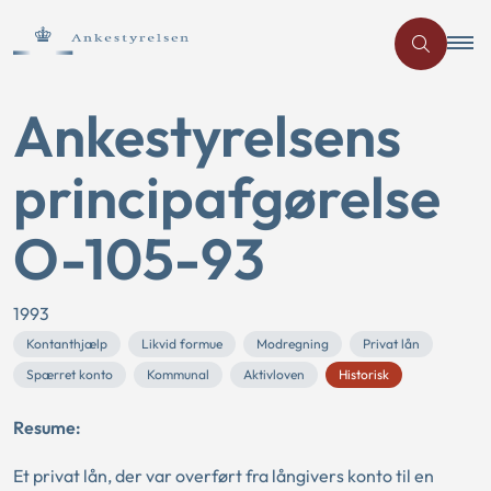
Ankestyrelsens
principafgørelse
O-105-93
1993
Kontanthjælp
Likvid formue
Modregning
Privat lån
Spærret konto
Kommunal
Aktivloven
Historisk
Resume:
Et privat lån, der var overført fra långivers konto til en