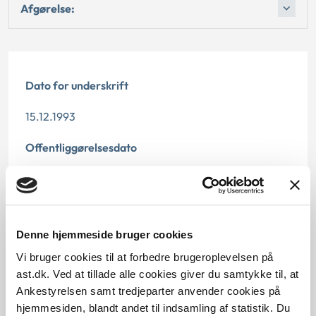
Afgørelse:
Dato for underskrift
15.12.1993
Offentliggørelsesdato
12.07.2013
Paragraf
Denne hjemmeside bruger cookies
§ 39
Vi bruger cookies til at forbedre brugeroplevelsen på
Journalnummer
ast.dk. Ved at tillade alle cookies giver du samtykke til, at
Ankestyrelsen samt tredjeparter anvender cookies på
21288-92
hjemmesiden, blandt andet til indsamling af statistik. Du