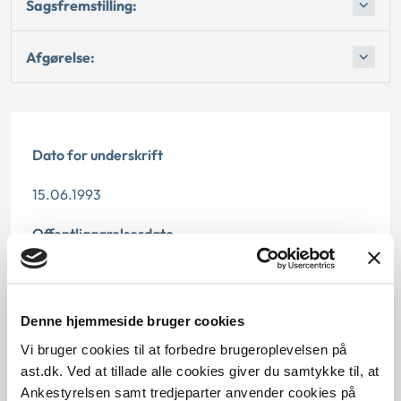
Sagsfremstilling:
Afgørelse:
Dato for underskrift
15.06.1993
Offentliggørelsesdato
12.07.2013
Paragraf
Denne hjemmeside bruger cookies
Vi bruger cookies til at forbedre brugeroplevelsen på
§ 45 § 43 § 44
ast.dk. Ved at tillade alle cookies giver du samtykke til, at
Ankestyrelsen samt tredjeparter anvender cookies på
Journalnummer