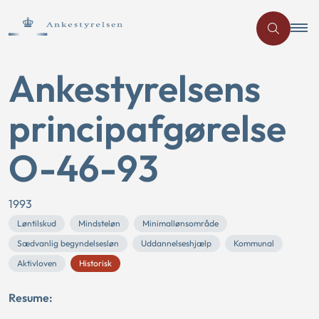
Ankestyrelsens
principafgørelse
O-46-93
1993
Løntilskud
Mindsteløn
Minimallønsområde
Sædvanlig begyndelsesløn
Uddannelseshjælp
Kommunal
Aktivloven
Historisk
Resume: