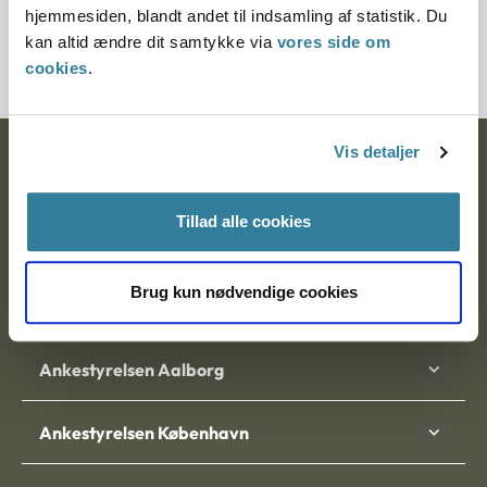
hjemmesiden, blandt andet til indsamling af statistik. Du
21094-92
kan altid ændre dit samtykke via
vores side om
cookies
.
Vis detaljer
Ankestyrelsen
Postadresse:
Tillad alle cookies
Nytorv 7, 2. sal
9000 Aalborg
Brug kun nødvendige cookies
Ankestyrelsen Aalborg
Ankestyrelsen København