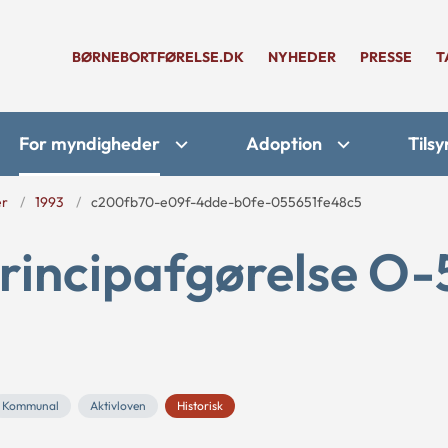
BØRNEBORTFØRELSE.DK
NYHEDER
PRESSE
T
For myndigheder
Adoption
Tilsy
er
1993
c200fb70-e09f-4dde-b0fe-055651fe48c5
rincipafgørelse O-
Kommunal
Aktivloven
Historisk