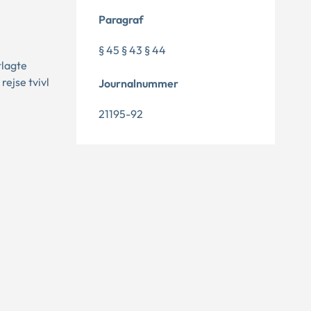
Paragraf
§ 45 § 43 § 44
tlagte
rejse tvivl
Journalnummer
21195-92