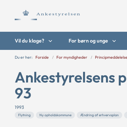
Vil du klage?
For børn og unge
Du er her:
Forside
For myndigheder
Principmeddelels
Ankestyrelsens p
93
1993
Flytning
Ny opholdskommune
Ændring af erhvervsplan