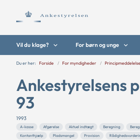
Vil du klage?
For børn og unge
Du er her:
Forside
For myndigheder
Principmeddelels
Ankestyrelsens p
93
1993
A-kasse
Afgørelse
Aktuel indtægt
Beregning
Bereg
Kontanthjælp
Pladsmangel
Provision
Rådighedsvurderi