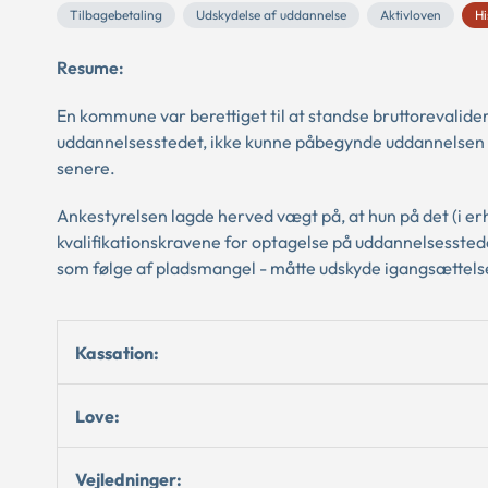
Tilbagebetaling
Udskydelse af uddannelse
Aktivloven
Hi
Resume:
En kommune var berettiget til at standse bruttorevalide
uddannelsesstedet, ikke kunne påbegynde uddannelsen på
senere.
Ankestyrelsen lagde herved vægt på, at hun på det (i er
kvalifikationskravene for optagelse på uddannelsesste
som følge af pladsmangel - måtte udskyde igangsættels
Kassation:
Love:
Vejledninger: