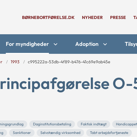
BØRNEBORTFØRELSE.DK
NYHEDER
PRESSE
T
For myndigheder
Adoption
Tilsy
er
1993
c995222a-53db-4f89-b476-41c69e9ab45e
rincipafgørelse O-
ningsgrundlag
Daginstitutionsbetaling
Faktisk indtægt
Handicappet
ng
Sanktioner
Selvstændig virksomhed
Tabt arbejdsfortjeneste