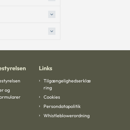
styrelsen
Links
styrelsen
Tilgængelighedserklæ
ring
er og
formularer
Cookies
Persondatapolitik
Whistleblowerordning