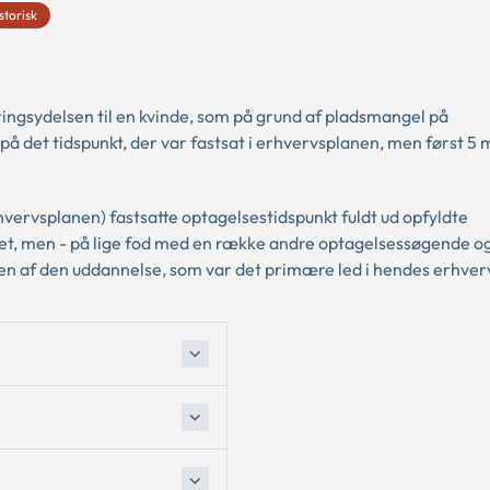
storisk
ringsydelsen til en kvinde, som på grund af pladsmangel på
 det tidspunkt, der var fastsat i erhvervsplanen, men først 5
hvervsplanen) fastsatte optagelsestidspunkt fuldt ud opfyldte
det, men - på lige fod med en række andre optagelsessøgende o
en af den uddannelse, som var det primære led i hendes erhver