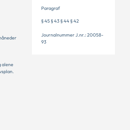
Paragraf
§ 45 § 43 § 44 § 42
Journalnummer J.nr.: 20058-
 måneder
93
g alene
vsplan.