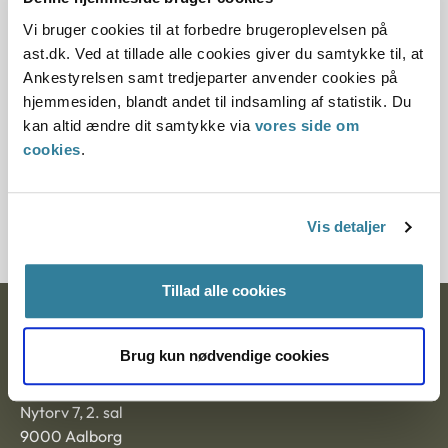
Vi bruger cookies til at forbedre brugeroplevelsen på
12.07.2013
ast.dk. Ved at tillade alle cookies giver du samtykke til, at
Paragraf
Ankestyrelsen samt tredjeparter anvender cookies på
hjemmesiden, blandt andet til indsamling af statistik. Du
§ 37 § 40
kan altid ændre dit samtykke via
vores side om
cookies
.
Journalnummer
21257-912089292
Vis detaljer
Tillad alle cookies
Ankestyrelsen
Brug kun nødvendige cookies
Postadresse:
Nytorv 7, 2. sal
9000 Aalborg