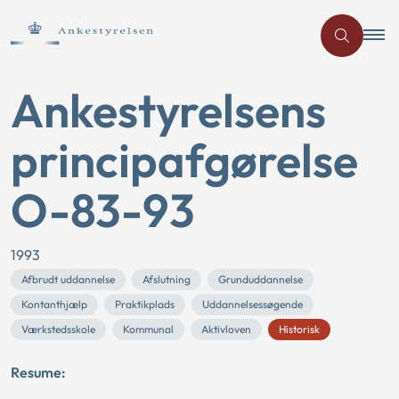
Ankestyrelsens
principafgørelse
O-83-93
1993
Afbrudt uddannelse
Afslutning
Grunduddannelse
Kontanthjælp
Praktikplads
Uddannelsessøgende
Værkstedsskole
Kommunal
Aktivloven
Historisk
Resume: