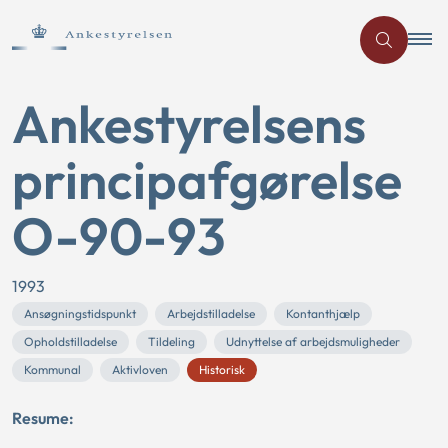
Ankestyrelsens
principafgørelse
O-90-93
1993
Ansøgningstidspunkt
Arbejdstilladelse
Kontanthjælp
Opholdstilladelse
Tildeling
Udnyttelse af arbejdsmuligheder
Kommunal
Aktivloven
Historisk
Resume: