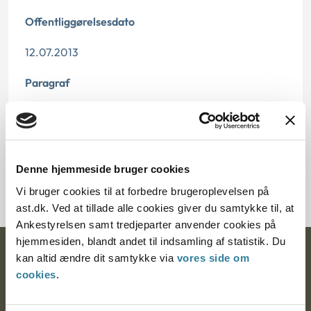
Offentliggørelsesdato
12.07.2013
Paragraf
§ 12 § 8
Journalnummer
Denne hjemmeside bruger cookies
275194-92
Vi bruger cookies til at forbedre brugeroplevelsen på
ast.dk. Ved at tillade alle cookies giver du samtykke til, at
Ankestyrelsen samt tredjeparter anvender cookies på
hjemmesiden, blandt andet til indsamling af statistik. Du
Ankestyrelsen
kan altid ændre dit samtykke via
vores side om
cookies
.
Postadresse: