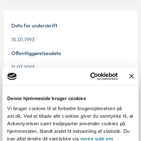
Dato for underskrift
15.01.1993
Offentliggørelsesdato
11.07.2013
Paragraf
§ 27 § 93 § 199 § 26 § 202
Denne hjemmeside bruger cookies
Vi bruger cookies til at forbedre brugeroplevelsen på
Journalnummer
ast.dk. Ved at tillade alle cookies giver du samtykke til, at
20683-89
Ankestyrelsen samt tredjeparter anvender cookies på
hjemmesiden, blandt andet til indsamling af statistik. Du
kan altid ændre dit samtykke via
vores side om