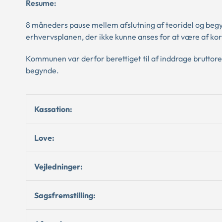
Resume:
8 måneders pause mellem afslutning af teoridel og begy
erhvervsplanen, der ikke kunne anses for at være af ko
Kommunen var derfor berettiget til af inddrage bruttorev
begynde.
Kassation:
Love:
Vejledninger:
Sagsfremstilling: