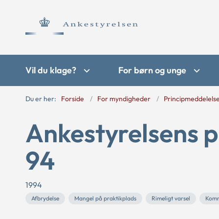
Vil du klage?
For børn og unge
Du er her:
Forside
For myndigheder
Principmeddelels
Ankestyrelsens p
94
1994
Afbrydelse
Mangel på praktikplads
Rimeligt varsel
Kom