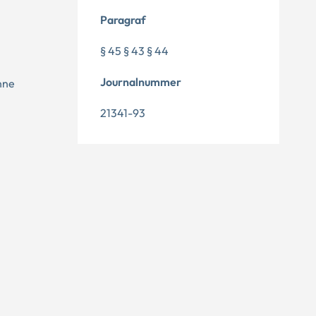
Paragraf
§ 45 § 43 § 44
Journalnummer
unne
21341-93