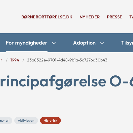
BØRNEBORTFØRELSE.DK
NYHEDER
PRESSE
T
For myndigheder
Adoption
Tilsy
er
1994
23a8322e-9701-4d48-9b1a-3c7276a30b43
rincipafgørelse O-
munal
Aktivloven
Historisk