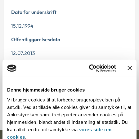
Dato for underskrift
15.12.1994
Offentliggørelsesdato
12.07.2013
Paragraf
§ 11 § 43 § 42
Denne hjemmeside bruger cookies
Journalnummer
Vi bruger cookies til at forbedre brugeroplevelsen på
ast.dk. Ved at tillade alle cookies giver du samtykke til, at
21426-93
Ankestyrelsen samt tredjeparter anvender cookies på
hjemmesiden, blandt andet til indsamling af statistik. Du
kan altid ændre dit samtykke via
vores side om
cookies
.