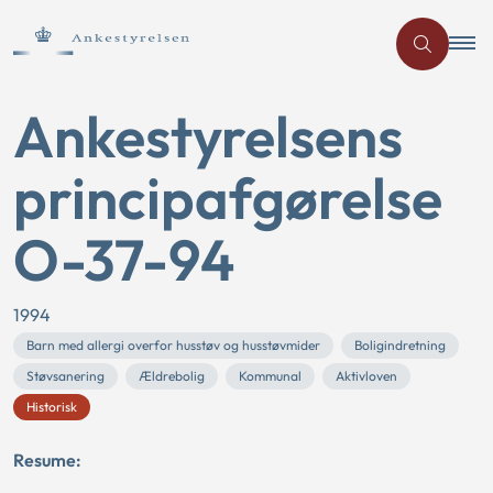
Ankestyrelsens
principafgørelse
O-37-94
1994
Barn med allergi overfor husstøv og husstøvmider
Boligindretning
Støvsanering
Ældrebolig
Kommunal
Aktivloven
Historisk
Resume: