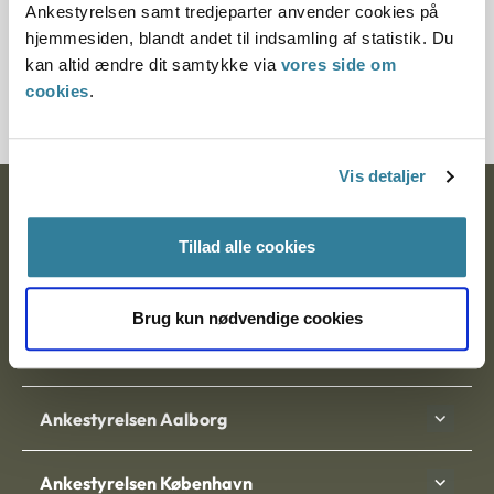
Ankestyrelsen samt tredjeparter anvender cookies på
Journalnummer
hjemmesiden, blandt andet til indsamling af statistik. Du
kan altid ændre dit samtykke via
vores side om
20334-92
cookies
.
Vis detaljer
Ankestyrelsen
Tillad alle cookies
Postadresse:
Nytorv 7, 2. sal
Brug kun nødvendige cookies
9000 Aalborg
Ankestyrelsen Aalborg
Ankestyrelsen København