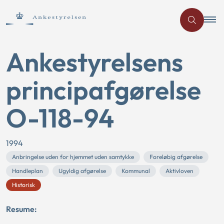
Ankestyrelsens
principafgørelse
O-118-94
1994
Anbringelse uden for hjemmet uden samtykke
Foreløbig afgørelse
Handleplan
Ugyldig afgørelse
Kommunal
Aktivloven
Historisk
Resume: