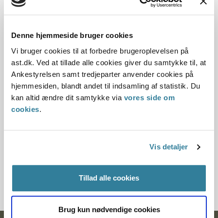
Dato for underskrift
Denne hjemmeside bruger cookies
15.12.1994
Vi bruger cookies til at forbedre brugeroplevelsen på
ast.dk. Ved at tillade alle cookies giver du samtykke til, at
Offentliggørelsesdato
Ankestyrelsen samt tredjeparter anvender cookies på
hjemmesiden, blandt andet til indsamling af statistik. Du
12.07.2013
kan altid ændre dit samtykke via
vores side om
cookies
.
Paragraf
§ 112 § 123 § 66b § 35 § 35c
Vis detaljer
Journalnummer
40140-944018094
Tillad alle cookies
Brug kun nødvendige cookies