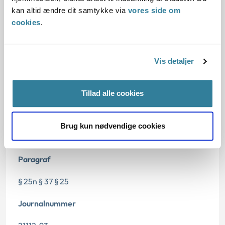
kan altid ændre dit samtykke via
vores side om
Afgørelse:
cookies
.
Vis detaljer
Dato for underskrift
15.10.1994
Tillad alle cookies
Offentliggørelsesdato
Brug kun nødvendige cookies
12.07.2013
Paragraf
§ 25n § 37 § 25
Journalnummer