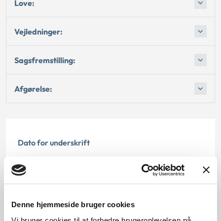
Love:
Vejledninger:
Sagsfremstilling:
Afgørelse:
Dato for underskrift
15.02.1994
Offentliggørelsesdato
Denne hjemmeside bruger cookies
12.07.2013
Vi bruger cookies til at forbedre brugeroplevelsen på