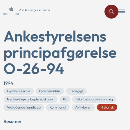
Ankestyrelsens
principafgørelse
O-26-94
1994
Gymnasieskole
Hjælpemiddel
Ledegigt
Nødvendige arbejdsredskaber
Pc
Tekstbehandlingsanlæg
Vidtgående handicap
Kommunal
Aktivloven
Historisk
Resume: