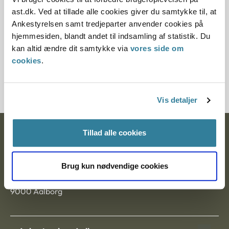
Paragraf
ast.dk. Ved at tillade alle cookies giver du samtykke til, at
Ankestyrelsen samt tredjeparter anvender cookies på
§ 45 § 43 § 9 § 44 § 58
hjemmesiden, blandt andet til indsamling af statistik. Du
kan altid ændre dit samtykke via
vores side om
Journalnummer
cookies
.
20223-92
Vis detaljer
Tillad alle cookies
Ankestyrelsen
Postadresse:
Brug kun nødvendige cookies
Nytorv 7, 2. sal
9000 Aalborg