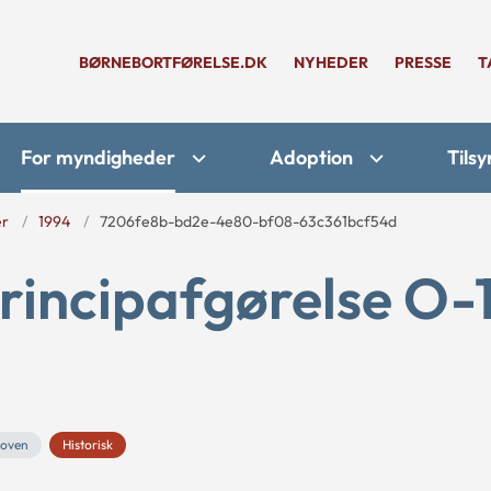
BØRNEBORTFØRELSE.DK
NYHEDER
PRESSE
T
For myndigheder
Adoption
Tilsy
er
1994
7206fe8b-bd2e-4e80-bf08-63c361bcf54d
rincipafgørelse O-
loven
Historisk