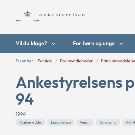
Vil du klage?
For børn og unge
Du er her:
Forside
For myndigheder
Principmeddelels
Ankestyrelsens p
94
1994
Hjælpemiddel
Lægprotese
Vansir
Kommunal
Aktiv