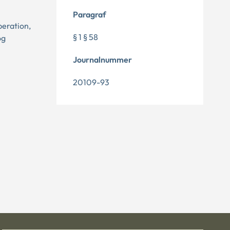
Paragraf
peration,
§ 1 § 58
og
Journalnummer
20109-93