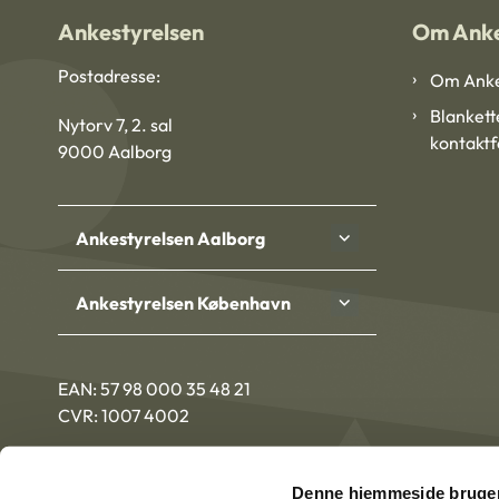
Ankestyrelsen
Om Anke
Postadresse:
Om Anke
Blankett
Nytorv 7, 2. sal
kontakt
9000 Aalborg
Ankestyrelsen Aalborg
Ankestyrelsen København
EAN: 57 98 000 35 48 21
CVR: 1007 4002
Denne hjemmeside bruger