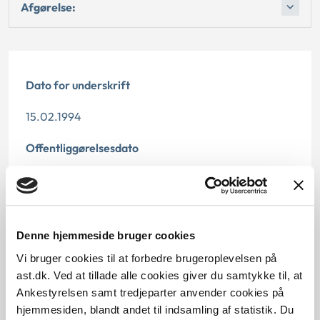
Afgørelse:
Dato for underskrift
15.02.1994
Offentliggørelsesdato
12.07.2013
Paragraf
Denne hjemmeside bruger cookies
§ 39
Vi bruger cookies til at forbedre brugeroplevelsen på
Journalnummer
ast.dk. Ved at tillade alle cookies giver du samtykke til, at
Ankestyrelsen samt tredjeparter anvender cookies på
21067-91
hjemmesiden, blandt andet til indsamling af statistik. Du