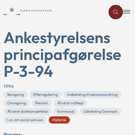
Ankestyrelsens
principafgørelse
P-3-94
1994
Beregning
Efterregulering
Indbetaling til pensionsordning
Omregning
Pension
Ændret indtægt
Ændret skatteansættelse
Kommunal
Udbetaling Danmark
Lov om social pension
Historisk
Resume: