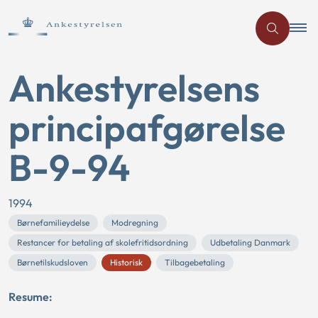
Ankestyrelsens
principafgørelse
B-9-94
1994
Børnefamilieydelse
Modregning
Restancer for betaling af skolefritidsordning
Udbetaling Danmark
Børnetilskudsloven
Historisk
Tilbagebetaling
Resume: