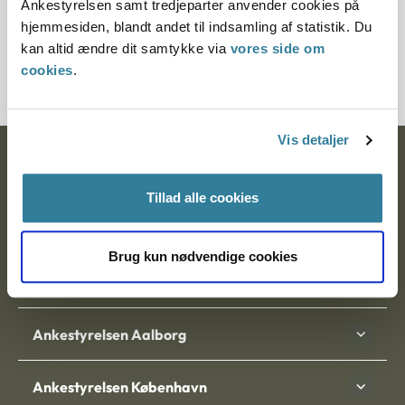
Ankestyrelsen samt tredjeparter anvender cookies på
Journalnummer
hjemmesiden, blandt andet til indsamling af statistik. Du
kan altid ændre dit samtykke via
vores side om
21704-93
cookies
.
Vis detaljer
Ankestyrelsen
Tillad alle cookies
Postadresse:
Nytorv 7, 2. sal
Brug kun nødvendige cookies
9000 Aalborg
Ankestyrelsen Aalborg
Ankestyrelsen København