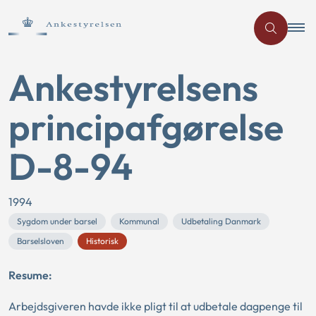
Ankestyrelsens
principafgørelse
D-8-94
1994
Sygdom under barsel
Kommunal
Udbetaling Danmark
Barselsloven
Historisk
Resume:
Arbejdsgiveren havde ikke pligt til at udbetale dagpenge til