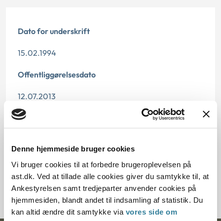
Dato for underskrift
15.02.1994
Offentliggørelsesdato
12.07.2013
Paragraf
§ 33 § 46 § 9 § 46b § 73
Denne hjemmeside bruger cookies
Journalnummer
Vi bruger cookies til at forbedre brugeroplevelsen på
ast.dk. Ved at tillade alle cookies giver du samtykke til, at
20924-93
Ankestyrelsen samt tredjeparter anvender cookies på
hjemmesiden, blandt andet til indsamling af statistik. Du
kan altid ændre dit samtykke via
vores side om