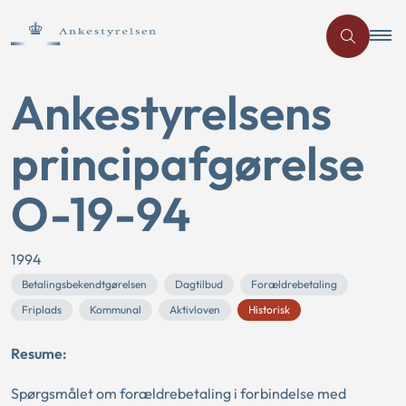
Ankestyrelsens
principafgørelse
O-19-94
1994
Betalingsbekendtgørelsen
Dagtilbud
Forældrebetaling
Friplads
Kommunal
Aktivloven
Historisk
Resume:
Spørgsmålet om forældrebetaling i forbindelse med