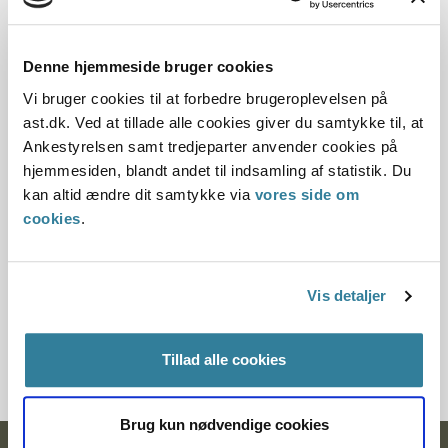
Dato for underskrift
Denne hjemmeside bruger cookies
15.10.1994
Vi bruger cookies til at forbedre brugeroplevelsen på
ast.dk. Ved at tillade alle cookies giver du samtykke til, at
Offentliggørelsesdato
Ankestyrelsen samt tredjeparter anvender cookies på
hjemmesiden, blandt andet til indsamling af statistik. Du
12.07.2013
kan altid ændre dit samtykke via
vores side om
Paragraf
cookies
.
§ 2 § 33 § 12 § 32
Vis detaljer
Journalnummer
13367-93
Tillad alle cookies
Brug kun nødvendige cookies