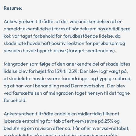
Resume:
Ankestyrelsen tiltrådte, at der ved anerkendelsen af en
anmeldt eksemlidelse i form af håndeksem hos en tidligere
kok var taget forbehold for forudbestående lidelse, da
skadelidte havde haft positiv reaktion for perubalsam og
desuden havde hyperhidrose (forøget svedtendens).
Méngraden som følge af den anerkendte del af skadelidtes
lidelse blev forhøjet fra 15% til 25%. Der blev lagt vægt på,
at skadelidte havde svære forandringer og hyppige udbrud,
og at han var i behandling med Dermovatsalve. Der blev
ved fastsættelsen af méngraden taget hensyn til det tagne
forbehold.
Ankestyrelsen tiltrådte endelig en midlertidig tilkendt
løbende erstatning for tab af erhvervsevne på 25% og
beslutning om revision efter ca. 1 år af erhvervsevnetabet,
da skadelidte på grund af arbejdsskaden havde måtte