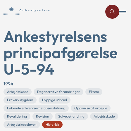
Ankestyrelsens
principafgørelse
U-5-94
1994
Arbejdsskade
Degenerative forandringer
Eksem
Erhvervssygdom
Hyppige udbrud
Løbende erhvervsevnetabserstatning
Opgivelse af arbejde
Revalidering
Revision
Salvebehandling
Arbejdsskade
Arbejdsskadeloven
Historisk