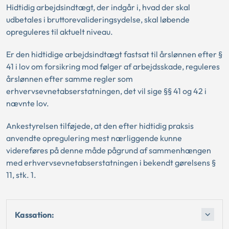
Hidtidig arbejdsindtægt, der indgår i, hvad der skal
udbetales i bruttorevalideringsydelse, skal løbende
opreguleres til aktuelt niveau.
Er den hidtidige arbejdsindtægt fastsat til årslønnen efter §
41 i lov om forsikring mod følger af arbejdsskade, reguleres
årslønnen efter samme regler som
erhvervsevnetabserstatningen, det vil sige §§ 41 og 42 i
nævnte lov.
Ankestyrelsen tilføjede, at den efter hidtidig praksis
anvendte opregulering mest nærliggende kunne
videreføres på denne måde pågrund af sammenhængen
med erhvervsevnetabserstatningen i bekendt gørelsens §
11, stk. 1.
Kassation: