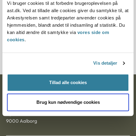
Vi bruger cookies til at forbedre brugeroplevelsen på
ast.dk. Ved at tillade alle cookies giver du samtykke til, at
Paragraf
Ankestyrelsen samt tredjeparter anvender cookies på
hjemmesiden, blandt andet til indsamling af statistik. Du
§ 45 § 41 § 11 § 43 § 44 § 42 § 42i
kan altid ændre dit samtykke via
vores side om
Journalnummer
cookies
.
20399-94
Vis detaljer
Tillad alle cookies
Ankestyrelsen
Postadresse:
Brug kun nødvendige cookies
Nytorv 7, 2. sal
9000 Aalborg