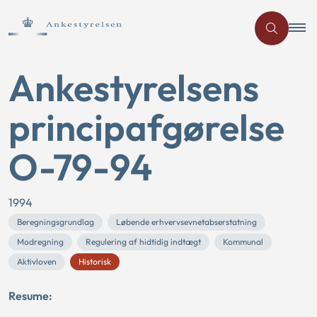
Ankestyrelsens
principafgørelse
O-79-94
1994
Beregningsgrundlag
Løbende erhvervsevnetabserstatning
Modregning
Regulering af hidtidig indtægt
Kommunal
Aktivloven
Historisk
Resume: